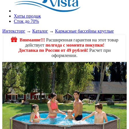
Хиты продаж
Сток до 70%
Интексторг
→
Каталог
→
Каркасные бассейны круглые
Внимание!!!
Расширенная гарантия на этот товар
действует
полгода с момента покупки!
Доставка по России от 49 рублей!
Расчет при
оформлении.