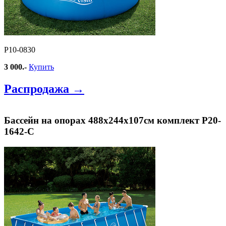
Р10-0830
3 000.-
Купить
Распродажа →
Бассейн на опорах 488х244х107см комплект Р20-
1642-С