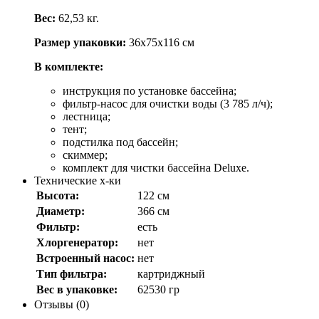
Вес:
62,53 кг.
Размер упаковки:
36х75х116 см
В комплекте:
инструкция по установке бассейна;
фильтр-насос для очистки воды (3 785 л/ч);
лестница;
тент;
подстилка под бассейн;
скиммер;
комплект для чистки бассейна Deluxе.
Технические х-ки
Высота:
122 см
Диаметр:
366 см
Фильтр:
есть
Хлоргенератор:
нет
Встроенный насос:
нет
Тип фильтра:
картриджный
Вес в упаковке:
62530 гр
Отзывы (0)