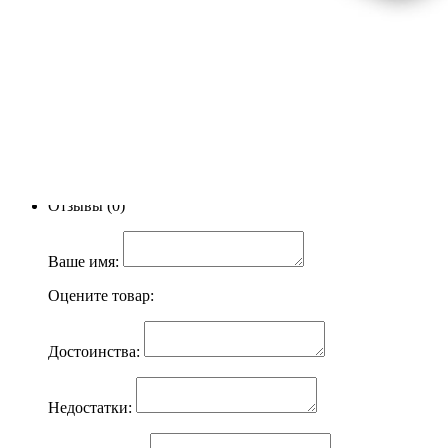
скиммер;
комплект для чистки бассейна Deluxе.
Технические х-ки
Высота:
132 см
Диаметр:
366 см
Фильтр:
есть
Хлоргенератор:
нет
Тип фильтра:
песчаный
Вес в упаковке:
73190 гр
Отзывы (0)
Ваше имя:
Оцените товар:
Достоинства:
Недостатки: