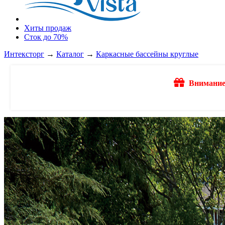
Хиты продаж
Сток до 70%
Интексторг
→
Каталог
→
Каркасные бассейны круглые
Внимание!