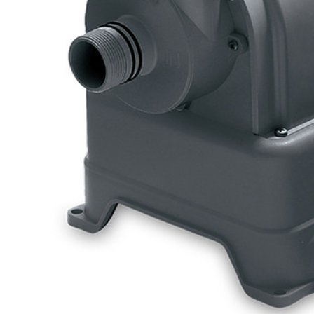
Артикул: Р20-1252-S
49 550
.-
Купить
Описание
Практичный сборный каркасный бассейн Laguna Vista Р20-
Песочный фильтр-насос производительностью 4160л/ч, ди
покрытием. При сборке бассейна следуйте рекомендациям
обеззараживания воды и кварцевого песка.
Размер:
366 х 132 см.
Объем:
12 034 л.
Вес:
73,19 кг.
Размер упаковки:
43х76х130 см
В комплекте:
инструкция по установке бассейна;
песочный фильтр-насос для очистки воды (4 160 л/ч)
лестница;
тент;
подстилка под бассейн;